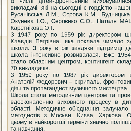
В числі дітей-фронтовиків виховувалис
викладачі, які на сьогодні є гордістю наш
Русанівська Л.М., Сєрова К.М., Будницька 
Окунева І.О., Сергієнко Є.О., Наталя М
Каретнікова О.І.
З 1947 року по 1959 рік директором 
Клавдія Петрівна, яка поклала чимало з
школи. З року в рік завдяки підтримці д
школа інтенсивно розвивалася. Вже 1954
стало обласним центром, контингент скла
70 викладачів.
З 1959 року по 1987 рік директором
Анатолій Федорович – скрипаль, фронтови
діяч та пропагандист музичного мистецтва.
Школа стала методичним центром та пров
вдосконаленню виховного процесу в ди
області. Методичне об’єднання залучало
методистів з Москви, Києва, Харкова, О
цьому в найкоротші терміни значно поліпш
та навчання.