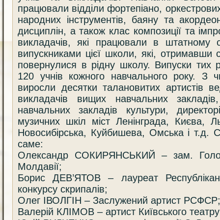
працювали відділи фортепіано, оркестрових
народних інструментів, баяну та акордео
дисциплін, а також клас композиції та імпр
викладачів, які працювали в штатному с
випускниками цієї школи, які, отримавши 
повернулися в рідну школу. Випуски тих 
120 учнів кожного навчального року. З 
виросли десятки талановитих артистів ве
викладачів вищих навчальних закладів,
навчальних закладів культури, директорі
музичних шкіл міст Ленінграда, Києва, Л
Новосибірська, Куйбишева, Омська і т.д. С
саме:
Олександр СОКИРЯНСЬКИЙ – зам. Голов
Молдавії;
Борис ДЕВ’ЯТОВ – лауреат Республікан
конкурсу скрипалів;
Олег ІВОЛГІН – Заслужений артист РСФСР
Валерій КЛІМОВ – артист Київського театру 