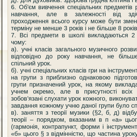
д). для духовиків: здорова грудна клітина і 
6. Об’єм вивчення спеціальних предметів 
навчання, але в залежності від зді
проходження всього курсу може бути зме
терміну не менше 3 років і не більше 8 років
7. Всі предмети в школі викладаються 2
чому:
а). учні класів загального музичного розв
відповідно до року навчання, не більш
спільний урок.
б). учні спеціальних класів гри на інструме
на групи з приблизно однаковою підготов
групи призначений урок, на якому виклад
учнем окремо, але в присутності всіх у
зобов’язані слухати урок кожного, виконуват
завдання кожному учню даної групи було сп
в). заняття з теорії музики (§2, б, д) від
теорії – порядком, вказаним в п «а» цьог
(гармонія, контрапункт, форми і інструмен
«б» цього § з відмінністю, що частина уро