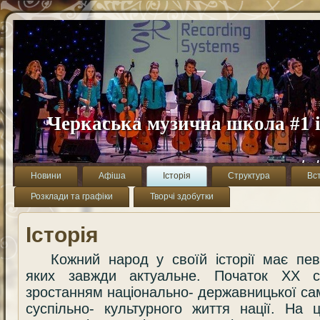
Черкаська музична школа #1 і
Новини
Афіша
Історія
Структура
Вс
Розклади та графіки
Творчі здобутки
Історія
Кожний народ у своїй історії має пев
яких завжди актуальне. Початок ХХ ст
зростанням національно- державницької сам
суспільно- культурного життя нації. На 