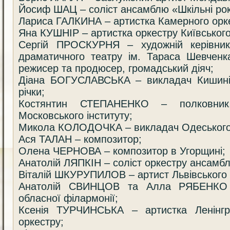
Йосиф ШАЦ – соліст ансамблю «Шкільні ро
Лариса ГАЛКИНА – артистка Камерного орке
Яна КУШНІР – артистка оркестру Київського
Сергій ПРОСКУРНЯ – художній керівник
драматичного театру ім. Тараса Шевченк
режисер та продюсер, громадський діяч;
Діана БОГУСЛАВСЬКА – викладач Кишинів
річки;
Костянтин СТЕПАНЕНКО – полковник,
Московського інституту;
Микола КОЛОДОЧКА – викладач Одеського
Ася ТАЛАН – композитор;
Олена ЧЕРНОВА – композитор в Угорщині;
Анатолій ЛЯПКІН – соліст оркестру ансамбл
Віталій ШКУРУПИЛОВ – артист Львівського 
Анатолій СВИНЦОВ та Алла РЯБЕНКО –
обласної філармонії;
Ксенія ТУРЧИНСЬКА – артистка Ленінгр
оркестру;