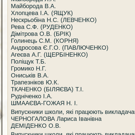
Майборода В.А.
Хлопцева І.А. (ЯЩУК)
Нескрьобіна Н.С. (ЛЕВЧЕНКО)
Рева С.Ф. (РУДЕНКО)
Дімітрова О.В. (БРІК)
Голинець С.М. (КОРНЯ)
Андросова Є.Г.О. (ПАВЛЮЧЕНКО)
Агеєва А.Г. (ЩЕРБІНЕНКО)
Поліщук Т.Б.
Громико Н.Г.
Ониськів В.А.
Трапезніков Ю.К.
ТКАЧЕНКО (БІЛЯЄВА) Т.І.
Рудніченко І.А.
ШМААЄВА-ГОЖАЯ Н. І.
Випускники школи, які працюють виклада
ЧЕРНОГАЛОВА Лариса Іванівна
ДЕМІДЕНКО О.В.
Випускники школи, які працюють виклада