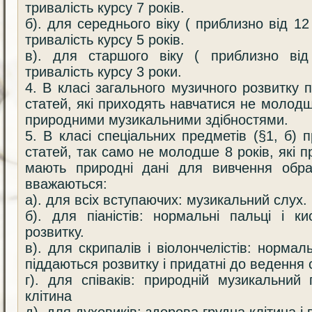
тривалість курсу 7 років.
б). для середнього віку ( приблизно від 12
тривалість курсу 5 років.
в). для старшого віку ( приблизно від
тривалість курсу 3 роки.
4. В класі загального музичного розвитку
статей, які приходять навчатися не молодш
природними музикальними здібностями.
5. В класі спеціальних предметів (§1, б)
статей, так само не молодше 8 років, які 
мають природні дані для вивчення обра
вважаються:
а). для всіх вступаючих: музикальний слух.
б). для піаністів: нормальні пальці і ки
розвитку.
в). для скрипалів і віолончелістів: нормаль
піддаються розвитку і придатні до ведення
г). для співаків: природній музикальний
клітина