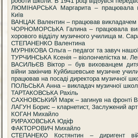
роботи школи. В 1941 році відбувся передво
ЛЮМІНАРСЬКА Маргарита – працювала к
Київ
ВАНЦАК Валентин – працював викладачем в
ЧОРНОМОРСЬКА Галина – працювала викл
хорового відділу музичного училища м. Сар
СТЕПАНЕНКО Валентина
МУРНІКОВА Ольга – педагог та завуч нашо
ТУРЧИНСЬКА Ксенія – віолончелістка м. Ле
ВАСИЛЬЄВ Віктор – був вихованцем дит
війни закінчив Куйбишевське музичне учили
працював на посаді директора музичної шк
ПОЛЬСЬКА Анна – викладач музичної шко
ТАРТАКОВСЬКА Рахіль
САХНОВСЬКИЙ Марк – загинув на фронті 
ЛАГУН Борис – кларнетист, Заслужений ар
КОГАН Михайло
РИРАХОВСЬКА Юдіф
ФАКТОРОВИЧ Михайло
СТЕПАНЕКО Костянтин – диригент вій