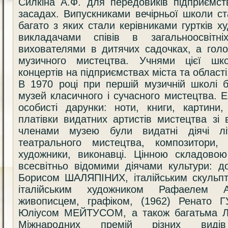
Силкіна А.Ф. для передовиків підприємст
засадах. Випускниками вечірньої школи с
багато з яких стали керівниками гуртків х
викладачами співів в загальноосвітн
вихователями в дитячих садочках, а гол
музичного мистецтва. Учнями цієї шк
концертів на підприємствах міста та області
В 1970 році при першій музичній школі 
музей класичного і сучасного мистецтва.
особисті дарунки: ноти, книги, картини,
платівки видатних артистів мистецтва зі 
членами музею були видатні діячі літ
театрального мистецтва, композитори, 
художники, виконавці. Цінною складово
всесвітньо відомими діячами культури: 
Борисом ШАЛЯПІНИХ, італійським скуль
італійським художником Рафаелем АЛ
живописцем, графіком, (1962) Ренато 
Юліусом МЕЙТУСОМ, а також багатьма Л
Міжнародних премій різних виді