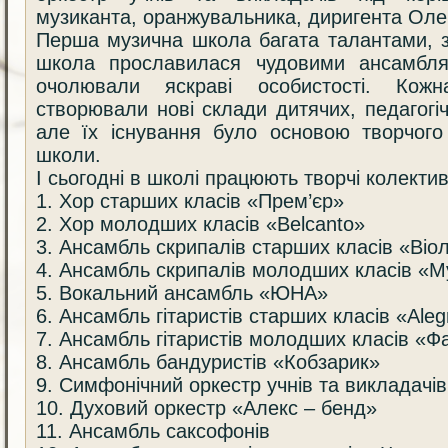
музиканта, оранжувальника, диригента Ол
Перша музична школа багата талантами, з
школа прославилася чудовими ансамбля
очолювали яскраві особистості. Кож
створювали нові склади дитячих, педагогіч
але їх існування було основою творчого
школи.
І сьогодні в школі працюють творчі колектив
1. Хор старших класів «Прем’єр»
2. Хор молодших класів «Belcanto»
3. Ансамбль скрипалів старших класів «Віо
4. Ансамбль скрипалів молодших класів «М
5. Вокальний ансамбль «ЮНА»
6. Ансамбль гітаристів старших класів «Aleg
7. Ансамбль гітаристів молодших класів «Ф
8. Ансамбль бандуристів «Кобзарик»
9. Симфонічний оркестр учнів та викладачів
10. Духовий оркестр «Алекс – бенд»
11. Ансамбль саксофонів