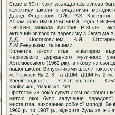
Саме в 50-ті роки закладалась основа бага
колективу школи з видатними методист
Давид Федорович ОЙСТРАХ, Костянтин 
Абрам Ілліч ЯМПОЛЬСЬКИЙ, Рада ЛИСЕНК
ЧИЧКИН, Микола Іванович РІЗОЛЬ. Тако
активний зв’язок та переписку з багатьма 
Д.Д. Шостаковичем, А.Я. Штогар
Л.М.Ревуцьким, та іншими.
Колектив школи став ініціатором ві
Черкаського державного музичного учи
Артемовського (1962 рік), в якому на сьог
нашої школи. Випускниками школи також є 
м. Черкаси № 2, 3, та ДШМ, ДШМ № 2 ім. 
Звенігородської, Золотонішської, Кам’
Канівської, Уманської №1.
Протягом 28 років супутником основної шк
метою якої було залучення передової
мистецтва, вихованню робочої молоді. Ве
1960 р. по 1987 р., відкрита була за ініц