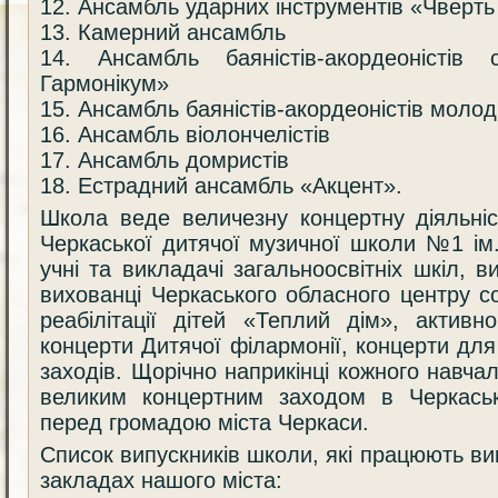
12. Ансамбль ударних інструментів «Чверть
13. Камерний ансамбль
14. Ансамбль баяністів-акордеоністів
Гармонікум»
15. Ансамбль баяністів-акордеоністів молод
16. Ансамбль віолончелістів
17. Ансамбль домристів
18. Естрадний ансамбль «Акцент».
Школа веде величезну концертну діяльні
Черкаської дитячої музичної школи №1 ім
учні та викладачі загальноосвітніх шкіл, в
вихованці Черкаського обласного центру со
реабілітації дітей «Теплий дім», активн
концерти Дитячої філармонії, концерти для
заходів. Щорічно наприкінці кожного навча
великим концертним заходом в Черкаські
перед громадою міста Черкаси.
Список випускників школи, які працюють в
закладах нашого міста: