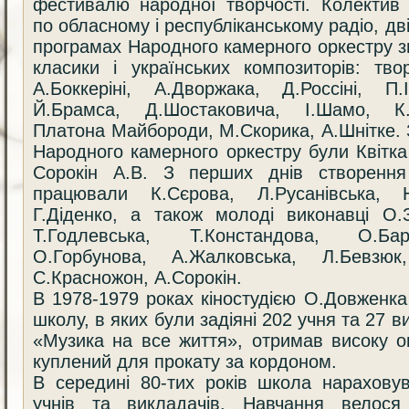
фестивалю народної творчості. Колектив
по обласному і республіканському радіо, дві
програмах Народного камерного оркестру з
класики і українських композиторів: тво
А.Боккеріні, А.Дворжака, Д.Россіні, П.І
Й.Брамса, Д.Шостаковича, І.Шамо, К.
Платона Майбороди, М.Скорика, А.Шнітке. 
Народного камерного оркестру були Квітка 
Сорокін А.В. З перших днів створення
працювали К.Сєрова, Л.Русанівська, Н
Г.Діденко, а також молоді виконавці О
Т.Годлевська, Т.Констандова, О.Бар
О.Горбунова, А.Жалковська, Л.Бевзюк,
С.Красножон, А.Сорокін.
В 1978-1979 роках кіностудією О.Довженка
школу, в яких були задіяні 202 учня та 27 в
«Музика на все життя», отримав високу о
куплений для прокату за кордоном.
В середині 80-тих років школа нарахову
учнів та викладачів. Навчання велося 