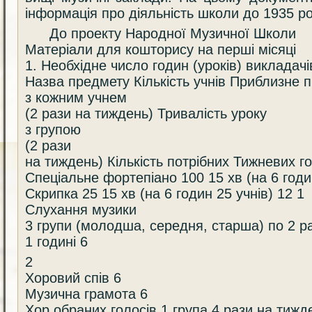
інформація про діяльність школи до 1935 ро
До проекту Народної Музичної Школи
Матеріали для кошторису на перші місяці
1. Необхідне число годин (уроків) викладачі
Назва предмету Кількість учнів Приблизне 
з кожним учнем
(2 рази на тиждень) Тривалість уроку
з групою
(2 рази
на тиждень) Кількість потрібних Тижневих г
Спеціальне фортепіано 100 15 хв (на 6 годин
Скрипка 25 15 хв (на 6 годин 25 учнів) 12 1
Слухання музики
3 групи (молодша, середня, старша) по 2 р
1 годині 6
2
Хоровий спів 6
Музична грамота 6
Хор обраних голосів 1 група 4 рази на тижд