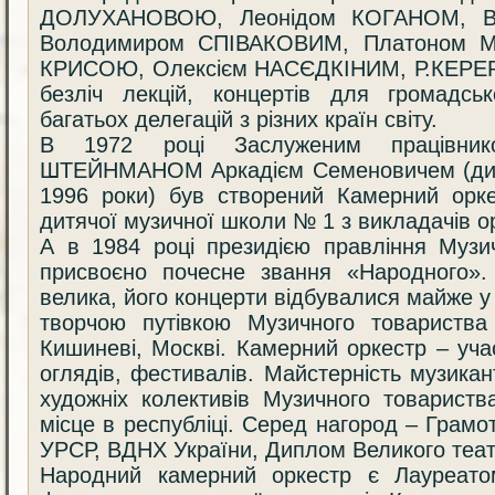
ДОЛУХАНОВОЮ, Леонідом КОГАНОМ, В
Володимиром СПІВАКОВИМ, Платоном
КРИСОЮ, Олексієм НАСЄДКІНИМ, Р.КЕРЕР
безліч лекцій, концертів для громадськ
багатьох делегацій з різних країн світу.
В 1972 році Заслуженим працівник
ШТЕЙНМАНОМ Аркадієм Семеновичем (дир
1996 роки) був створений Камерний орке
дитячої музичної школи № 1 з викладачів ор
А в 1984 році президією правління Музи
присвоєно почесне звання «Народного». 
велика, його концерти відбувалися майже у 
творчою путівкою Музичного товариства 
Кишиневі, Москві. Камерний оркестр – учас
оглядів, фестивалів. Майстерність музикан
художніх колективів Музичного товариств
місце в республіці. Серед нагород – Грамо
УРСР, ВДНХ України, Диплом Великого теат
Народний камерний оркестр є Лауреато