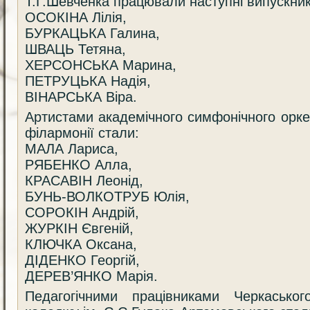
Т.Г.Шевченка працювали наступні випускник
ОСОКІНА Лілія,
БУРКАЦЬКА Галина,
ШВАЦЬ Тетяна,
ХЕРСОНСЬКА Марина,
ПЕТРУЦЬКА Надія,
ВІНАРСЬКА Віра.
Артистами академічного симфонічного орке
філармонії стали:
МАЛА Лариса,
РЯБЕНКО Алла,
КРАСАВІН Леонід,
БУНЬ-ВОЛКОТРУБ Юлія,
СОРОКІН Андрій,
ЖУРКІН Євгеній,
КЛЮЧКА Оксана,
ДІДЕНКО Георгій,
ДЕРЕВ’ЯНКО Марія.
Педагогічними працівниками Черкасько