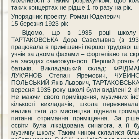
можливості з таким розрахунком, щоб кож
таких концертах не рідше 1-го разу на рік.
Упорядник проекту: Роман Юделевич
15 березня 1923 рік
Відомо, що в 1935 році школу 
ТАРТАКОВСЬКА Дора Савельївна (з 1935
працювала в приміщенні першої трудової ш
учнів за двома фахами – фортепіано та скр
на засадах самоокупності. Перший рояль 
батьків. Викладацький склад: ФРІДМ
ЛУК’ЯНОВ Степан Яремович, ЧУБИНС
ПОЛЬСЬКИЙ Яків Львович, ТАРТАКОВСЬКА Д
вересня 1935 року школі були виділені 2 кі
Не маючи свого приміщення, музичних інс
кількості викладачів, школа переживала
велика тяга до мистецтва підняла громад
питанні отримання приміщення. За ріше
освіти була ліквідована синагога, а її 
музичну школу. Таким чином склалися біл