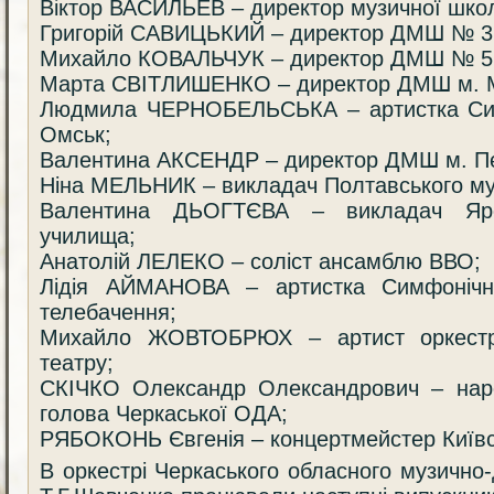
Віктор ВАСИЛЬЕВ – директор музичної школ
Григорій САВИЦЬКИЙ – директор ДМШ № 3 
Михайло КОВАЛЬЧУК – директор ДМШ № 5 
Марта СВІТЛИШЕНКО – директор ДМШ м. 
Людмила ЧЕРНОБЕЛЬСЬКА – артистка Сим
Омськ;
Валентина АКСЕНДР – директор ДМШ м. П
Ніна МЕЛЬНИК – викладач Полтавського му
Валентина ДЬОГТЄВА – викладач Ярос
училища;
Анатолій ЛЕЛЕКО – соліст ансамблю ВВО;
Лідія АЙМАНОВА – артистка Симфонічно
телебачення;
Михайло ЖОВТОБРЮХ – артист оркестру
театру;
СКІЧКО Олександр Олександрович – наро
голова Черкаської ОДА;
РЯБОКОНЬ Євгенія – концертмейстер Київсь
В оркестрі Черкаського обласного музично-