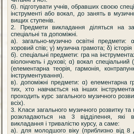
б). підготувати учнів, обравших своєю спец
інструменті або вокал, до занять в музич
вищих ступенів.
2. Предмети викладання діляться на заг
спеціальні та допоміжні.
а). загально-музично освітні предмети: 
хоровий спів; γ) музична грамота; δ) історія
б). спеціальні предмети: гра на інструмента
віолончель і духові; α) вокал спеціальний (
(елементарна теорія, гармонія, контрапу
інструментування).
в). допоміжні предмети: α) елементарна 
тих, хто навчається на інших інструмент
проходить курс загального музичного розви
всіх).
3. Класи загального музичного розвитку та 
розкладаються на 3 відділення, які в
викладання і тривалістю курсу, а саме:
а). для молодшого віку (приблизно від 8 