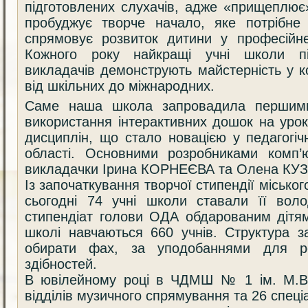
підготовлених слухачів, адже «прищеплює
пробуджує творче начало, яке потрібне в
спрямовує розвиток дитини у професійне
Кожного року найкращі учні школи пі
викладачів демонструють майстерність у ко
від шкільних до міжнародних.
Саме наша школа запровадила першими 
використання інтерактивних дошок на уро
дисциплін, що стало новацією у педагогіч
області. Основними розробниками комп’
викладачки Ірина КОРНЕЄВА та Олена К
Із започаткування творчої стипендії міськог
сьогодні 74 учні школи ставали її вол
стипендіат голови ОДА обдарованим дітям
школі навчаються 660 учнів. Структура з
обирати фах, за уподобаннями для ро
здібностей.
В ювілейному році в ЧДМШ № 1 ім. М.В.
відділів музичного спрямування та 26 спеціа