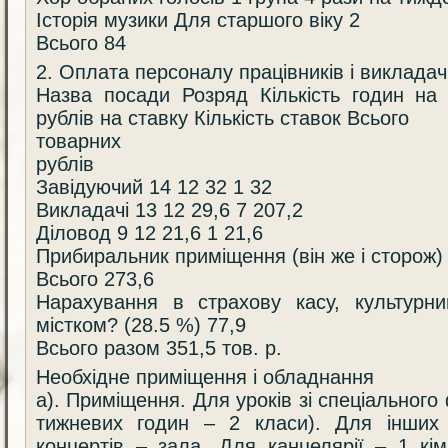
Історія музики Для старшого віку 2
Всього 84
2. Оплата персоналу працівників і викладач
Назва посади Розряд Кількість годин на
рублів на ставку Кількість ставок Всього
товарних
рублів
Завідуючий 14 12 32 1 32
Викладачі 13 12 29,6 7 207,2
Діловод 9 12 21,6 1 21,6
Прибиральник приміщення (він же і сторож) 
Всього 273,6
Нарахування в страхову касу, культурн
містком? (28.5 %) 77,9
Всього разом 351,5 тов. р.
Необхідне приміщення і обладнання
а). Приміщення. Для уроків зі спеціального 
тижневих годин – 2 класи). Для інших п
концертів – зала. Для канцелярії – 1 кі