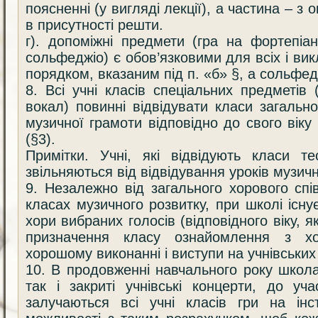
поясненні (у вигляді лекції), а частина – з
в присутності решти.
г). допоміжні предмети (гра на фортепіан
сольфеджіо) є обов’язковими для всіх і ви
порядком, вказаним під п. «б» §, а сольфедж
8. Всі учні класів спеціальних предметів 
вокал) повинні відвідувати класи загально
музичної грамоти відповідно до свого віку
(§3).
Примітки. Учні, які відвідують класи те
звільняються від відвідування уроків музичн
9. Незалежно від загального хорового спі
класах музичного розвитку, при школі існ
хори вибраних голосів (відповідного віку, як
призначення класу ознайомлення з х
хорошому виконанні і виступи на учнівських
10. В продовженні навчального року школа
так і закриті учнівські концерти, до уча
залучаються всі учні класів гри на інс