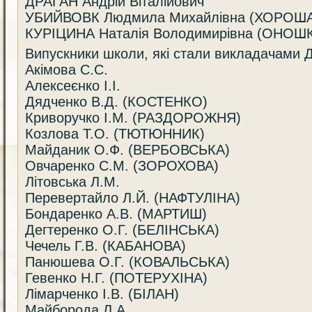
ДРАГАН Андрій Віталійович
УБИЙВОВК Людмила Михайлівна (ХОРОШ
КУРІЦИНА Наталія Володимирівна (ОНОШ
Випускники школи, які стали викладачами
Акімова С.С.
Алексеєнко І.І.
Дядченко В.Д. (КОСТЕНКО)
Криворучко І.М. (РАЗДОРОЖНЯ)
Козлова Т.О. (ТЮТЮННИК)
Майданик О.Ф. (ВЕРБОВСЬКА)
Овчаренко С.М. (ЗОРОХОВА)
Літовська Л.М.
Перевертайло Л.Й. (НАФТУЛІНА)
Бондаренко А.В. (МАРТИШ)
Дегтеренко О.Г. (БЕЛІНСЬКА)
Чечель Г.В. (КАБАНОВА)
Панюшева О.Г. (КОВАЛЬСЬКА)
Гевенко Н.Г. (ПОТЕРУХІНА)
Лімарченко І.В. (БІЛАН)
Майборода Л.А.