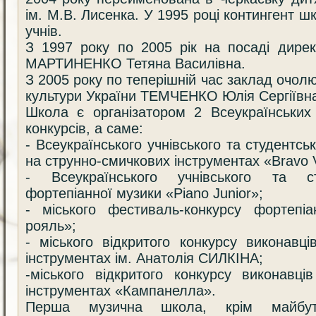
ім. М.В. Лисенка. У 1995 році контингент 
учнів.
З 1997 року по 2005 рік на посаді дире
МАРТИНЕНКО Тетяна Василівна.
З 2005 року по теперішній час заклад очол
культури України ТЕМЧЕНКО Юлія Сергіївн
Школа є організатором 2 Всеукраїнських 
конкурсів, а саме:
- Всеукраїнського учнівського та студентсь
на струнно-смичкових інструментах «Bravo V
- Всеукраїнського учнівського та ст
фортепіанної музики «Piano Junior»;
- міського фестиваль-конкурсу фортепіа
рояль»;
- міського відкритого конкурсу виконавц
інструментах ім. Анатолія СИЛКІНА;
-міського відкритого конкурсу виконавці
інструментах «Кампанелла».
Перша музична школа, крім майбутн