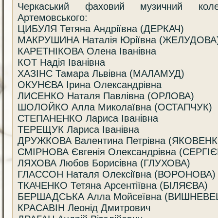
Черкаський фаховий музичний коле
Артемовського:
ЦИБУЛЯ Тетяна Андріївна (ДЕРКАЧ)
МАКРУШИНА Наталія Юріївна (ЖЕЛУДОВА
КАРЕТНІКОВА Олена Іванівна
КОТ Надія Іванівна
ХАЗІНС Тамара Львівна (МАЛАМУД)
ОКУНЄВА Ірина Олександрівна
ЛИСЕНКО Наталя Павлівна (ОРЛОВА)
ШОЛОЙКО Алла Миколаївна (ОСТАПЧУК)
СТЕПАНЕНКО Лариса Іванівна
ТЕРЕЩУК Лариса Іванівна
ДРУЖКОВА Валентина Петрівна (ЯКОВЕНК
СМІРНОВА Євгенія Олександрівна (СЕРГІ
ЛЯХОВА Любов Борисівна (ГЛУХОВА)
ГЛАССОН Наталя Олексіївна (ВОРОНОВА)
ТКАЧЕНКО Тетяна Арсентіївна (БІЛЯЄВА)
БЕРШАДСЬКА Алла Мойсеївна (ВИШНЕВЕ
КРАСАВІН Леонід Дмитрович