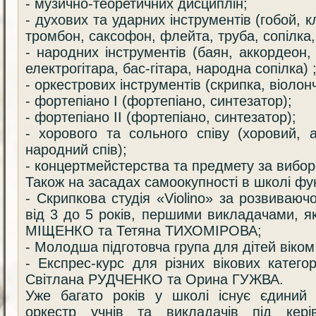
- музично-теоретичних дисциплін;
- духових та ударних інструментів (гобой, к
тромбон, саксофон, флейта, труба, сопілка,
- народних інструментів (баян, аккордеон,
електрогітара, бас-гітара, народна сопілка) 
- оркестрових інструментів (скрипка, віолон
- фортепіано І (фортепіано, синтезатор);
- фортепіано ІІ (фортепіано, синтезатор);
- хорового та сольного співу (хоровий, 
народний спів);
- концертмейстерства та предмету за вибор
Також на засадах самоокупності в школі фу
- Скрипкова студія «Violinо» за розвиваю
від 3 до 5 років, першими викладачами, як
МІЩЕНКО та Тетяна ТИХОМІРОВА;
- Молодша підготовча група для дітей віком 
- Експрес-курс для різних вікових катег
Світлана РУДЧЕНКО та Орина ГУЖВА.
Уже багато років у школі існує єдиний 
оркестр учнів та викладачів під кері