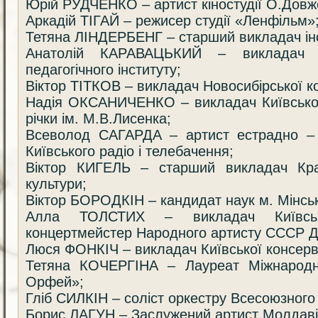
Юрій РУДЧЕНКО – артист кіностудії О.Довж
Аркадій ТІГАЙ – режисер студії «Ленфільм»
Тетяна ЛІНДЕРБЕНГ – старший викладач інст
Анатолій КАРАВАЦЬКИЙ – викладач Д
педагогічного інституту;
Віктор ТІТКОВ – викладач Новосибірської ко
Надія ОКСАНИЧЕНКО – викладач Київської
річки ім. М.В.Лисенка;
Всеволод САГАРДА – артист естрадно – 
Київського радіо і телебачення;
Віктор КИГЕЛЬ – старший викладач Крас
культури;
Віктор БОРОДКІН – кандидат наук м. Мінськ
Алла ТОЛСТИХ – викладач Київсько
концертмейстер Народного артисту СССР Д
Люся ФОНКІЧ – викладач Київської консерва
Тетяна КОЧЕРГІНА – Лауреат Міжнародн
Орфей»;
Гліб СИЛКІН – соліст оркестру Всесоюзного
Борис ЛАГУН – Заслужений артист Молдаві