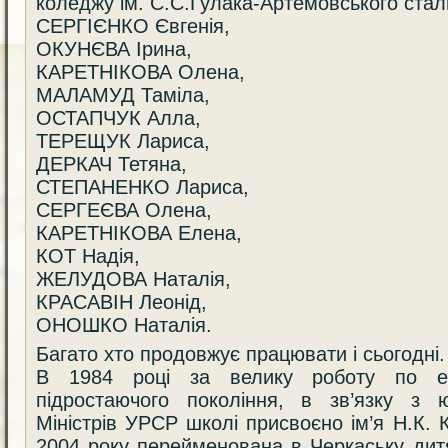
коледжу ім. С.С.Гулака-Артемовського стал
СЕРГІЄНКО Євгенія,
ОКУНЄВА Ірина,
КАРЕТНІКОВА Олена,
МАЛАМУД Таміла,
ОСТАПЧУК Алла,
ТЕРЕЩУК Лариса,
ДЕРКАЧ Тетяна,
СТЕПАНЕНКО Лариса,
СЕРГЕЄВА Олена,
КАРЕТНІКОВА Елена,
КОТ Надія,
ЖЕЛУДОВА Наталія,
КРАСАВІН Леонід,
ОНОШКО Наталія.
Багато хто продовжує працювати і сьогодні.
В 1984 році за велику роботу по ес
підростаючого покоління, в зв’язку з
Міністрів УРСР школі присвоєно ім’я Н.К. 
2004 року перейменована в Черкаську ди