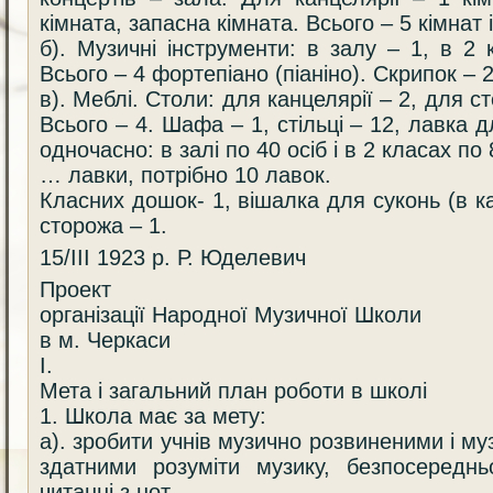
кімната, запасна кімната. Всього – 5 кімнат 
б). Музичні інструменти: в залу – 1, в 2 
Всього – 4 фортепіано (піаніно). Скрипок – 2
в). Меблі. Столи: для канцелярії – 2, для с
Всього – 4. Шафа – 1, стільці – 12, лавка д
одночасно: в залі по 40 осіб і в 2 класах по 
… лавки, потрібно 10 лавок.
Класних дошок- 1, вішалка для суконь (в ка
сторожа – 1.
15/ІІІ 1923 р. Р. Юделевич
Проект
організації Народної Музичної Школи
в м. Черкаси
І.
Мета і загальний план роботи в школі
1. Школа має за мету:
а). зробити учнів музично розвиненими і м
здатними розуміти музику, безпосереднь
читанні з нот.