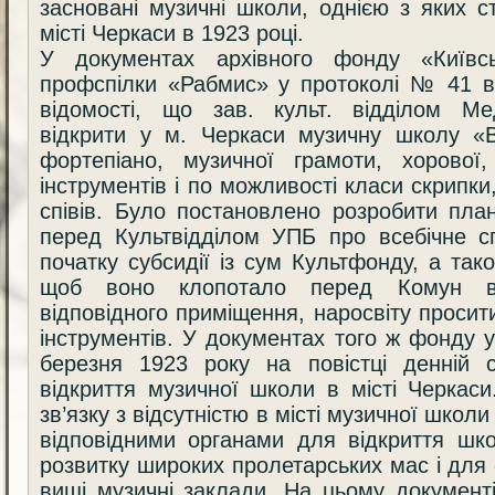
засновані музичні школи, однією з яких 
місті Черкаси в 1923 році.
У документах архівного фонду «Київсь
профспілки «Рабмис» у протоколі № 41 ві
відомості, що зав. культ. відділом Ме
відкрити у м. Черкаси музичну школу «
фортепіано, музичної грамоти, хорової,
інструментів і по можливості класи скрипки,
співів. Було постановлено розробити пла
перед Культвідділом УПБ про всебічне с
початку субсидії із сум Культфонду, а та
щоб воно клопотало перед Комун в
відповідного приміщення, наросвіту просит
інструментів. У документах того ж фонду 
березня 1923 року на повістці денній 
відкриття музичної школи в місті Черкас
зв’язку з відсутністю в місті музичної школ
відповідними органами для відкриття шк
розвитку широких пролетарських мас і для 
вищі музичні заклади. На цьому документ