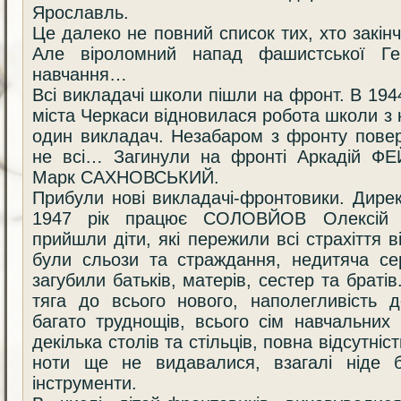
Ярославль.
Це далеко не повний список тих, хто закін
Але віроломний напад фашистської Гер
навчання…
Всі викладачі школи пішли на фронт. В 194
міста Черкаси відновилася робота школи з 
один викладач. Незабаром з фронту повер
не всі… Загинули на фронті Аркадій Ф
Марк САХНОВСЬКИЙ.
Прибули нові викладачі-фронтовики. Дире
1947 рік працює СОЛОВЙОВ Олексій 
прийшли діти, які пережили всі страхіття ві
були сльози та страждання, недитяча сер
загубили батьків, матерів, сестер та браті
тяга до всього нового, наполегливість 
багато труднощів, всього сім навчальних 
декілька столів та стільців, повна відсутніс
ноти ще не видавалися, взагалі ніде б
інструменти.