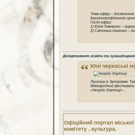
Тема ефіру – досягнення
багатопрофільного цен
Гості ефіру:
1) Юлія Темченко – дирек
2) Світлана Ільченко – 
Департамент освіти та гуманітарної п
Юні черкаські м
Лисенка із Запоріжжя. Та
Міжнародний фестиваль-
«Акорди Хортиці»…
Офіційний портал міської
комітету . культура.