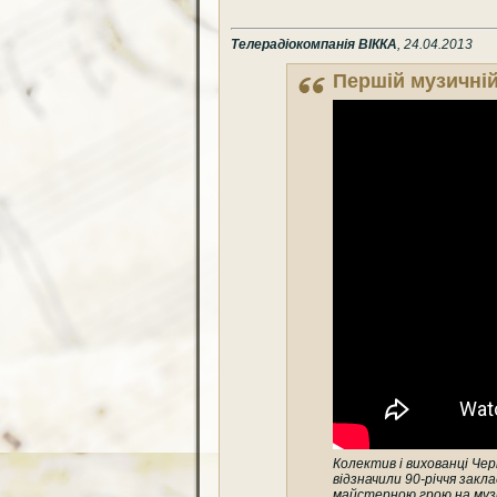
Телерадіокомпанія ВІККА
, 24.04.2013
Першій музичній
Колектив і вихованці Чер
відзначили 90-річчя закл
майстерною грою на музи