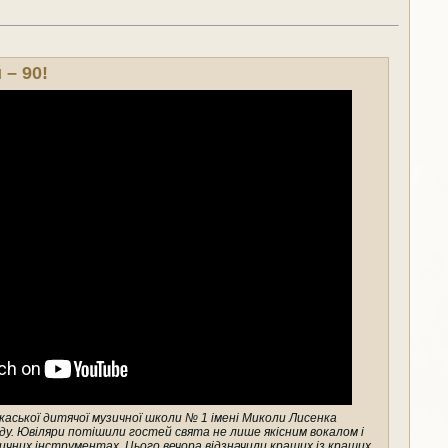
 – 90!
каської дитячої музичної школи № 1 імені Миколи Лисенка
аду. Ювіляри потішили гостей свята не лише якісним вокалом і
чних інструментах. Цього вечора відзначили кращих із кращих