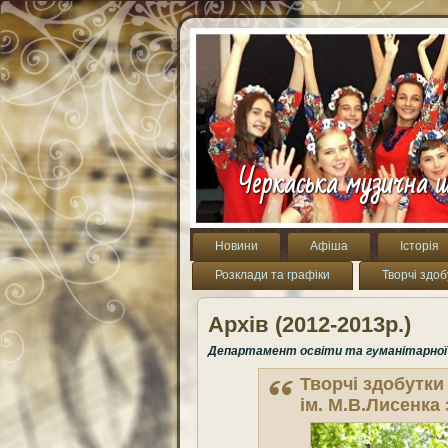
Черкаська музична ш
Новини
Афіша
Історія
Розклади та графіки
Творчі здоб
Архів (2012-2013р.)
Департамент освіти та гуманітарної п
Творчі здобутки
ім. М.В.Лисенка 