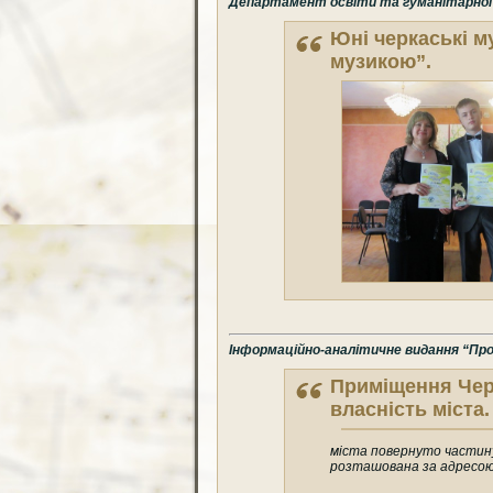
Департамент освіти та гуманітарної п
Юні черкаські 
музикою”.
Інформаційно-аналітичне видання “Про
Приміщення Чер
власність міста.
міста повернуто частину
розташована за адресою 