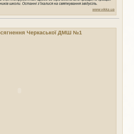
скників школи. Останні з’їхалися на святкування звідусіль.
www.vikka.ua
Досягнення Черкаської ДМШ №1