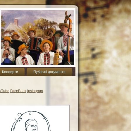
Концерти
Публічні документи
uTube
FaceBook
Instagram