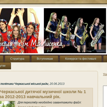
кола #1 ім. М.В.Лисенка.
Структура
Вступникам
Конкурси та фестивалі
утки
Yo
олітики Черкаської міської ради
, 20.06.2013
 Черкаської дитячої музичної школи № 1
за 2012-2013 навчальний рік.
Для перегляду необхідно завантажити файл: