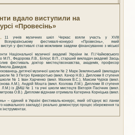
анти вдало виступили на
урсі «Провесінь»
11 учнів музичних шкіл Черкас взяли участь у ХVІІІ
Всеукраїнському фестивалі-конкурсі «Провесінь», який
 виступ у фестивалі став можливим завдяки фінансуванню з міської
ти Національної музичної академії України ім. П.І.Чайковського
о М.П., Федорова Л.В., Білоус В.П., старший викладач академії Заєць
олив фестиваль доктор мистецтвознавства, академік, професор
Микола Давидов.
вихованець дитячої музичної школи № 2 Марк Землянський (викладач
 школи № 3 Петро Криворотько (викл. Качор Н.В.). Дипломи ІІ ступеня
школи № 1 Іван Харченко (викл. Махник В.С.), Максим Чурієв (викл.
рнова А.М.), Андрій Мошта (викл. Козлова Л.М.). Дипломи ІІІ ступеня
Л.М.) із ДМШ № 1 та учні школи мистецтв Вікторія Пасічник (викл.
митрова О.В.). Дипломи відзнаки отримала Катерина Корніцька (викл.
ь» – єдиний в Україні фестиваль-конкурс, який об’єднує всі ланки
ого навчального закладу) і реально демонструє процес збереження та
х інструментах.