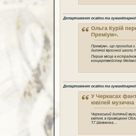
Департамент освіти та гуманітарної п
Ольга Курій пер
Преміум».
Преміум», що проходив з 
дитячої музичної школи №
Перше місце в естрадному
концертмейстер Медведє
Департамент освіти та гуманітарної п
У Черкасах фант
ювілей музична 
Черкаський дитячий музич
квітня, в приміщенні Об
Т.Г.Шевченка…