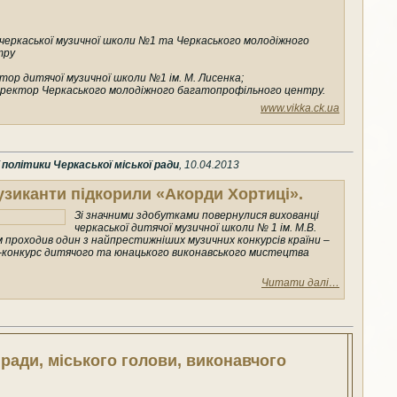
 черкаської музичної школи №1 та Черкаського молодіжного
тру
тор дитячої музичної школи №1 ім. М. Лисенка;
директор Черкаського молодіжного багатопрофільного центру.
www.vikka.ck.ua
олітики Черкаської міської ради
, 10.04.2013
узиканти підкорили «Акорди Хортиці».
Зі значними здобутками повернулися вихованці
черкаської дитячої музичної школи № 1 ім. М.В.
м проходив один з найпрестижніших музичних конкурсів країни –
конкурс дитячого та юнацького виконавського мистецтва
Читати далі…
 ради, міського голови, виконавчого