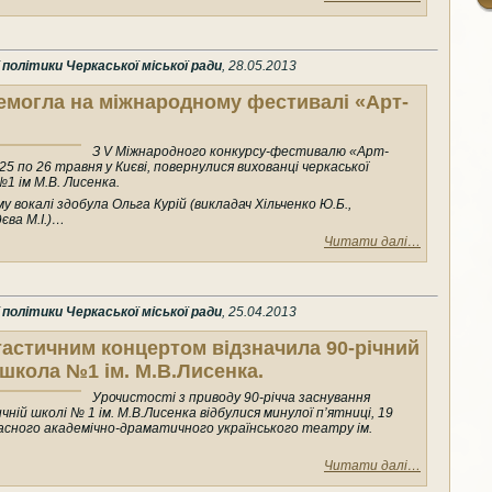
олітики Черкаської міської ради
, 28.05.2013
емогла на міжнародному фестивалі «Арт-
З V Міжнародного конкурсу-фестивалю «Арт-
25 по 26 травня у Києві, повернулися вихованці черкаської
1 ім М.В. Лисенка.
 вокалі здобула Ольга Курій (викладач Хільченко Ю.Б.,
ва М.І.)…
Читати далі…
олітики Черкаської міської ради
, 25.04.2013
астичним концертом відзначила 90-річний
школа №1 ім. М.В.Лисенка.
Урочистості з приводу 90-річча заснування
ній школі № 1 ім. М.В.Лисенка відбулися минулої п’ятниці, 19
ласного академічно-драматичного українського театру ім.
Читати далі…