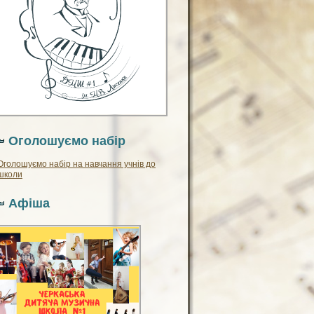
Оголошуємо набір
Оголошуємо набір на навчання учнів до
школи
Афіша