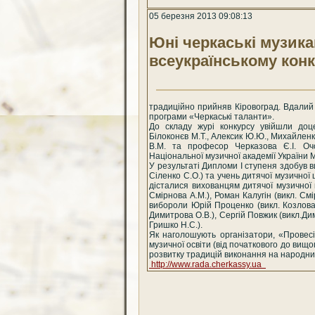
05 березня 2013 09:08:13
Юні черкаські музик
всеукраїнському конк
традиційно прийняв Кіровоград. Вдалий
програми «Черкаські таланти».
До складу журі конкурсу увійшли доцен
Білоконєв М.Т., Алексик Ю.Ю., Михайленк
В.М. та професор Черказова Є.І. Оч
Національної музичної академії України 
У результаті Дипломи І ступеня здобув 
Сіленко С.О.) та учень дитячої музичної
дісталися вихованцям дитячої музичної 
Смірнова А.М.), Роман Калугін (викл. Смі
вибороли Юрій Проценко (викл. Козлова 
Димитрова О.В.), Сергій Повжик (викл.Ди
Гришко Н.С.).
Як наголошують організатори, «Провесін
музичної освіти (від початкового до вищ
розвитку традицій виконання на народни
http://www.rada.cherkassy.ua