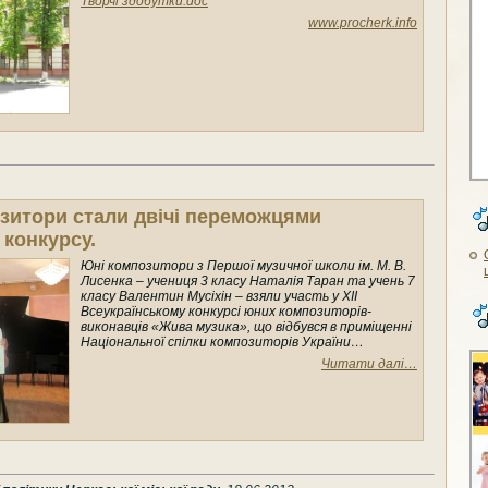
Творчі здобутки.doc
www.procherk.info
зитори стали двічі переможцями
 конкурсу.
Юні композитори з Першої музичної школи ім. М. В.
Лисенка – учениця 3 класу Наталія Таран та учень 7
класу Валентин Мусіхін – взяли участь у ХІІ
Всеукраїнському конкурсі юних композиторів-
виконавців «Жива музика», що відбувся в приміщенні
Національної спілки композиторів України…
Читати далі…