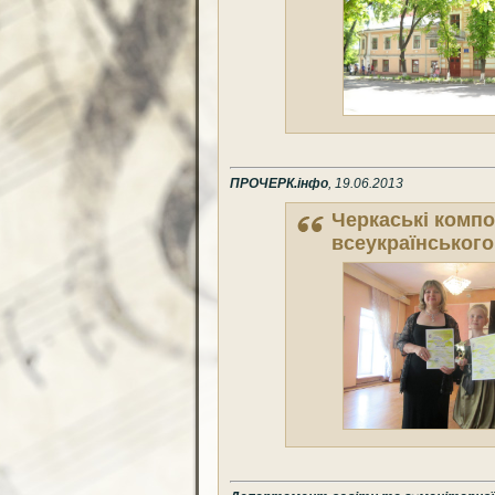
ПРОЧЕРК.інфо
, 19.06.2013
Черкаські компо
всеукраїнського