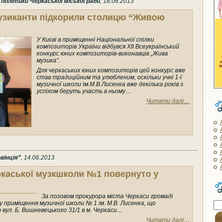
олітики Черкаської міської ради
, 18.06.2013
музиканти підкорили столицю “Живою
У Києві в приміщенні Національної спілки
композиторів України відбувся ХІІ Всеукраїнський
конкурс юних композиторів-виконавців „Жива
музика”.
Для черкаських юних композиторів цей конкурс вже
став традиційним та улюбленим, оскільки учні 1-ї
музичної школи ім.М.В.Лисенка вже декілька років з
успіхом беруть участь в ньому…
Читати далі…
вінція”
, 14.06.2013
каської музкшколи №1 повернуто у
За позовом прокурора міста Черкаси громаді
 приміщення музичної школи № 1 ім. М.В. Лисенка, що
вул. Б. Вишневецького 31/1 в м. Черкаси…
Читати далі…