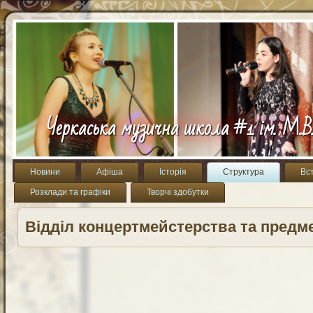
Черкаська музична школа #1 ім. М.В
Новини
Афіша
Історія
Структура
Вс
Розклади та графіки
Творчі здобутки
Відділ концертмейстерства та предм