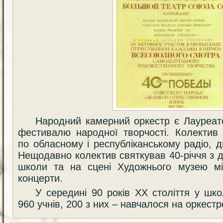
Народний камерний оркестр є Лауреат
фестивалю народної творчості. Колектив
по обласному і республіканському радіо, д
Нещодавно колектив святкував 40-річчя з д
школи та на сцені Художнього музею міс
концерти.
У середині 90 років ХХ століття у шк
960 учнів, 200 з них – навчалося на оркестр