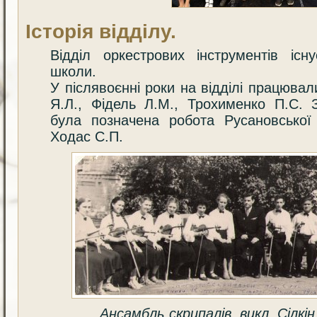
Історія відділу.
Відділ оркестрових інструментів іс
школи.
У післявоєнні роки на відділі працювал
Я.Л., Фідель Л.М., Трохименко П.С.
була позначена робота Русановської
Ходас С.П.
Ансамбль скрипалів, викл. Сілкін