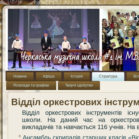
Черкаська музична школа #1 ім. М.В
Новини
Афіша
Історія
Структура
Вс
Розклади та графіки
Творчі здобутки
Відділ оркестрових інструм
Відділ оркестрових інструментів іс
школи. На даний час на оркестров
викладачів та навчається 116 учнів. На в
Ансамбль скрипалів старших класів «Віол