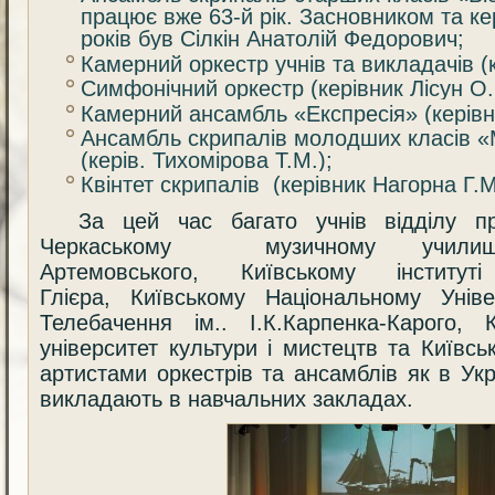
працює вже 63-й рік. Засновником та ке
років був Сілкін Анатолій Федорович;
Камерний оркестр учнів та викладачів (
Симфонічний оркестр (керівник Лісун О.
Камерний ансамбль «Експресія» (керівни
Ансамбль скрипалів молодших класів «
(керів. Тихомірова Т.М.);
Квінтет скрипалів (керівник Нагорна Г.М
За цей час багато учнів відділу п
Черкаському музичному училищі
Артемовського, Київському інстит
Глієра, Київському Національному Уніве
Телебачення ім.. І.К.Карпенка-Карого, 
університет культури і мистецтв та Київсь
артистами оркестрів та ансамблів як в Укра
викладають в навчальних закладах.