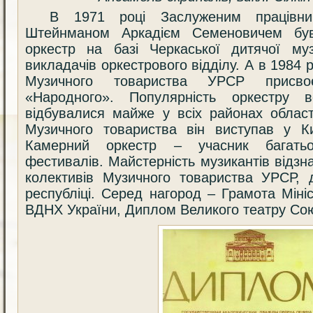
В 1971 році Заслуженим працівни
Штейнманом Аркадієм Семеновичем бу
оркестр на базі Черкаської дитячої 
викладачів оркестрового відділу. А в 1984 
Музичного товариства УРСР присво
«Народного». Популярність оркестру в
відбувалися майже у всіх районах област
Музичного товариства він виступав у Ки
Камерний оркестр – учасник багатьох
фестивалів. Майстерність музикантів відзн
колективів Музичного товариства УРСР, д
республіці. Серед нагород – Грамота Міні
ВДНХ України, Диплом Великого театру Со