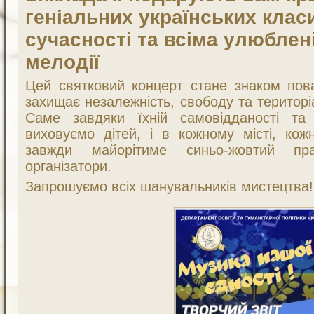
геніальних українських класи
сучасності та всіма улюблен
мелодії
Цей святковий концерт стане знаком пова
захищає незалежність, свободу та територіа
Саме завдяки їхній самовідданості та
виховуємо дітей, і в кожному місті, кож
завжди майорітиме синьо-жовтий пр
організатори.
Запрошуємо всіх шанувальників мистецтва!