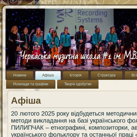
Черкаська музична школа #1 ім. М.В
Новини
Афіша
Історія
Структура
Вс
Розклади та графіки
Творчі здобутки
Афіша
20 лютого 2025 року відбудеться методични
методи викладання на базі українського фо
ПИЛИПЧАК – етнографині, композиторки, ав
українського фольклору та останньої праці