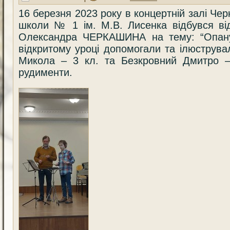
16 березня 2023 року в концертній залі Чер
школи № 1 ім. М.В. Лисенка відбувся ві
Олександра ЧЕРКАШИНА на тему: “Опану
відкритому уроці допомогали та ілюструва
Микола – 3 кл. та Безкровний Дмитро – 
рудименти.