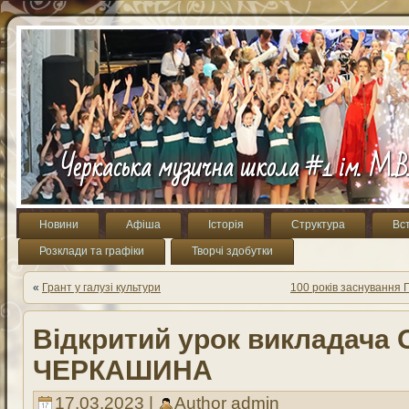
Черкаська музична школа #1 ім. М.В
Новини
Афіша
Історія
Структура
Вс
Розклади та графіки
Творчі здобутки
«
Грант у галузі культури
100 років заснування 
Відкритий урок викладача
ЧЕРКАШИНА
17.03.2023 |
Author
admin