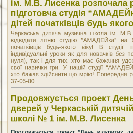
ім. М.В. Лисенка розпочала 
підготовча студія “АМАДЕЙ
дітей початківців будь якого
Черкаська дитяча музична школа ім. М.В
відвідати літню студію “АМАДЕЙка” на б
початківців будь-якого віку! В студії 
індивідуальні уроки як для новачків без п
нуля), так і для тих, хто має бажання уд
свої навички гри. У нашій студії “АМАДЕЙ
хто бажає здійснити цю мрію! Попередня 
37-05-80
Продовжується проект День
дверей у Черкаській дитячі
школі № 1 ім. М.В. Лисенка
Продовжується проект “День відкритих дв