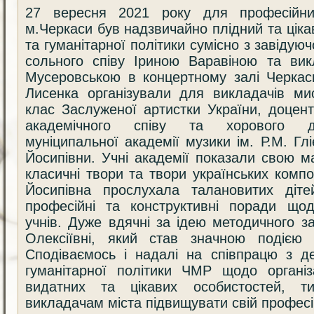
27 вересня 2021 року для професійних 
м.Черкаси був надзвичайно плідний та ціка
та гуманітарної політики сумісно з завідую
сольного співу Іриною Варавіною та вик
Мусеровською в концертному залі Черка
Лисенка організували для викладачів ми
клас Заслуженої артистки України, доцен
академічного співу та хорового ди
муніципальної академії музики ім. Р.М. Гл
Йосипівни. Учні академії показали свою м
класичні твори та твори українських компо
Йосипівна прослухала талановитих діт
професійні та конструктивні поради щод
учнів. Дуже вдячні за ідею методичного за
Олексіївні, який став значною подією 
Сподіваємось і надалі на співпрацю з д
гуманітарної політики ЧМР щодо організ
видатних та цікавих особистостей, 
викладачам міста підвищувати свій професі