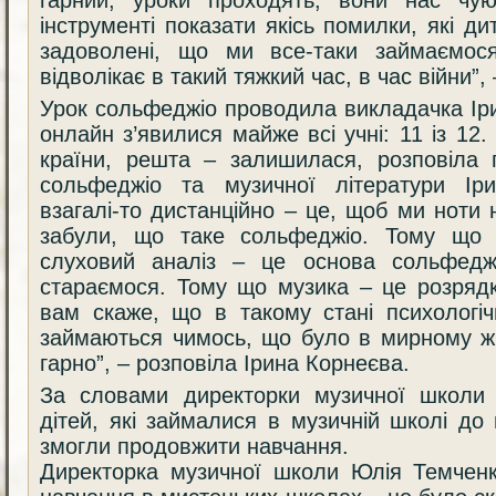
інструменті показати якісь помилки, які д
задоволені, що ми все-таки займаємос
відволікає в такий тяжкий час, в час війни”
Урок сольфеджіо проводила викладачка І
онлайн з’явилися майже всі учні: 11 із 12.
країни, решта – залишилася, розповіла 
сольфеджіо та музичної літератури Ір
взагалі-то дистанційно – це, щоб ми ноти
забули, що таке сольфеджіо. Тому що 
слуховий аналіз – це основа сольфедж
стараємося. Тому що музика – це розрядк
вам скаже, що в такому стані психологіч
займаються чимось, що було в мирному жи
гарно”, – розповіла Ірина Корнеєва.
За словами директорки музичної школ
дітей, які займалися в музичній школі до
змогли продовжити навчання.
Директорка музичної школи Юлія Темченко