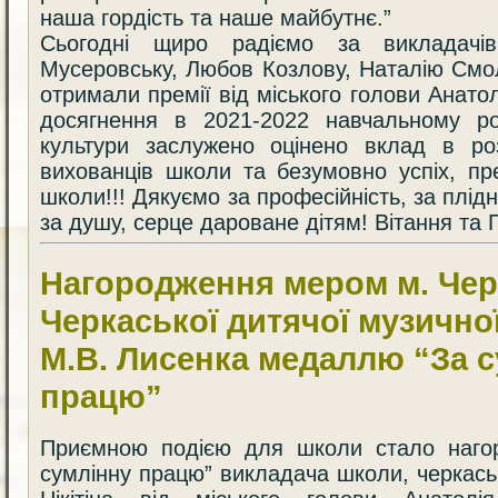
наша гордість та наше майбутнє.”
Сьогодні щиро радіємо за викладачі
Мусеровську, Любов Козлову, Наталію Смол
отримали премії від міського голови Анато
досягнення в 2021-2022 навчальному ро
культури заслужено оцінено вклад в роз
вихованців школи та безумовно успіх, пр
школи!!! Дякуємо за професійність, за плідн
за душу, серце дароване дітям! Вітання та 
Нагородження мером м. Чер
Черкаської дитячої музичної
М.В. Лисенка медаллю “За 
працю”
Приємною подією для школи стало наго
сумлінну працю” викладача школи, черкась