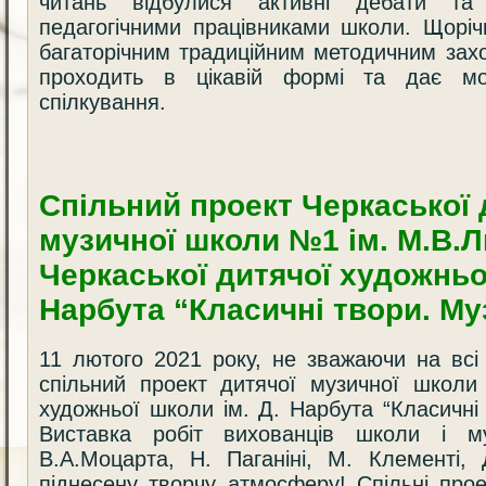
читань відбулися активні дебати та
педагогічними працівниками школи. Щорічн
багаторічним традиційним методичним зах
проходить в цікавій формі та дає мож
спілкування.
Спільний проект Черкаської 
музичної школи №1 ім. М.В.Л
Черкаської дитячої художньої
Нарбута “Класичні твори. М
11 лютого 2021 року, не зважаючи на всі
спільний проект дитячої музичної школи
художньої школи ім. Д. Нарбута “Класичні
Виставка робіт вихованців школи і му
В.А.Моцарта, Н. Паганіні, М. Клементі,
піднесену творчу атмосферу! Спільні про