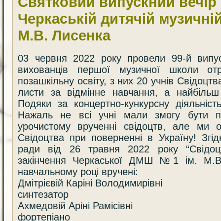
Святковий випускний вечір
Черкаській дитячій музичній
М.В. Лисенка
03 червня 2022 року провели 99-й випу
вихованців першої музичної школи от
позашкільну освіту, з них 20 учнів Свідоцтв
листи за відмінне навчання, а найбільш
Подяки за концертно-кункурсну діяльніст
Нажаль не всі учні мали змогу бути п
урочистому врученні свідоцтв, але ми о
Свідоцтва при поверненні в Україну! Згід
ради від 26 травня 2022 року “Свідоц
закінчення Черкаської ДМШ №1 ім. М.В
навчальному році вручені:
Дмітрієвій Каріні Володимирівні
синтезатор
Ахмедовій Аріні Рамісівні
фортепіано