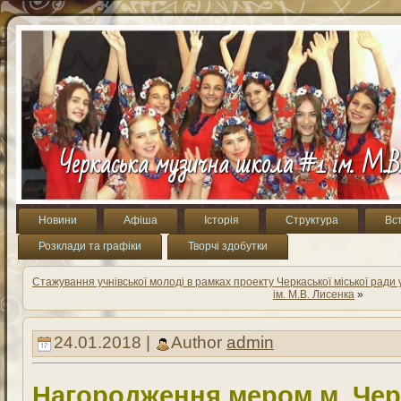
Черкаська музична школа #1 ім. М.В
Новини
Афіша
Історія
Структура
Вс
Розклади та графіки
Творчі здобутки
Стажування учнівської молоді в рамках проекту Черкаської міської ради 
ім. М.В. Лисенка
»
24.01.2018 |
Author
admin
Нагородження мером м. Чер