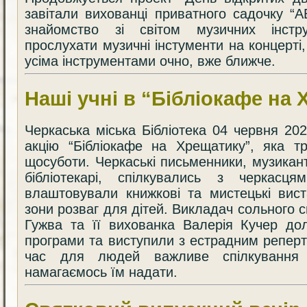
завітали вихованці приватного садочку “
знайомство зі світом музичних інстру
прослухати музичні інстументи на концерті
усіма інструментами очно, вже ближче.
Наші учні в “Бібліокафе на
Черкаська міська Бібліотека 04 червня 20
акцію “Бібліокафе на Хрещатику”, яка т
щосуботи. Черкаські письменники, музикант
бібліотекарі, спілкувались з черкасц
влаштовували книжкові та мистецькі вист
зони розваг для дітей. Викладач сольного 
Гужва та її вихованка Валерія Кучер до
програми та виступили з естрадним репер
час для людей важливе спілкування 
намагаємось їм надати.