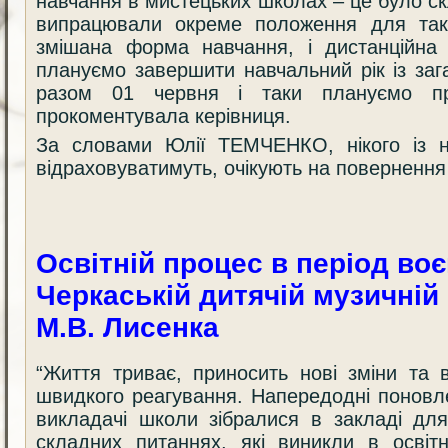
навчання в мистецьких школах – це було с
випрацювали окреме положення для так
змішана форма навчання, і дистанційна
плануємо завершити навчальний рік із за
разом 01 червня і таки плануємо пр
прокоментувала керівниця.
За словами Юлії ТЕМЧЕНКО, нікого із н
відраховуватимуть, очікують на повернення
Освітній процес в період воє
Черкаській дитячій музичній
М.В. Лисенка
“Життя триває, приносить нові зміни та 
швидкого реагування. Напередодні поновл
викладачі школи зібралися в закладі дл
складних питаннях, які виникли в освіт