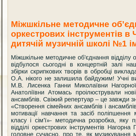
Міжшкільне методичне об’єдн
оркестрових інструментів в 
дитячій музичній школі №1 ім
Міжшкільне методичне об’єднання відділу о
відбулося сьогодні в концертній залі на
збірки скрипкових творів в обробці вик
О.А. нікого не залишила байдужим! Учні
М.В. Лисенка Ганни Миколаївни Нагор
Анатоліївни Атомась проілюстрували нові
ансамблів. Свіжий репертуар – це завжди з
«Створення сімейних ансамблів і ансамблів
мотивації навчання та засіб поліпшення 
класу і сім’ї»- методична розробка, яку 
відділі оркестрових інструментів Нагорна Г
головне сучасно, про те, як музикування