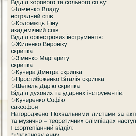
Відділ хорового та сольного співу:
✨Ільченко Владу
естрадний спів
✨Коломієць Ніну
академічний спів
Відділ оркестрових інструментів:
✨Жиленко Вероніку
скрипка
✨Зіменко Маргариту
скрипка
✨Кучера Дмитра скрипка
✨Простибоженко Віталія скрипка
✨Шепель Дарію скрипка
Відділ духових та ударних інструментів:
✨Кучеренко Софію
саксофон
Нагороджено Похвальними листами за акти
та музично – теоретичних олімпіадах наступ
І фортепіанний відділ:
✨Дюканову Анну