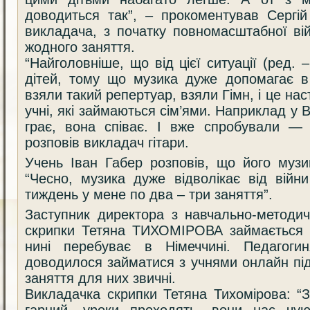
доводиться так”, – прокоментував Сергі
викладача, з початку повномасштабної ві
жодного заняття.
“Найголовніше, що від цієї ситуації (ред. –
дітей, тому що музика дуже допомагає в
взяли такий репертуар, взяли Гімн, і це нас
учні, які займаються сім’ями. Наприклад у В
грає, вона співає. І вже спробували — 
розповів викладач гітари.
Учень Іван Габер розповів, що його музик
“Чесно, музика дуже відволікає від війн
тиждень у мене по два – три заняття”.
Заступник директора з навчально-методич
скрипки Тетяна ТИХОМІРОВА займається з
нині перебуває в Німеччині. Педагоги
доводилося займатися з учнями онлайн під 
заняття для них звичні.
Викладачка скрипки Тетяна Тихомірова: “
гарний, уроки проходять, вони нас чу