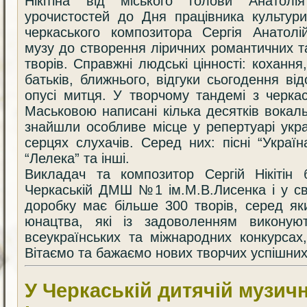
Нікітіна від міського голови Анатол
урочистостей до Дня працівника культур
черкаського композитора Сергія Анатолі
музу до створення ліричних романтичних т
творів. Справжні людські цінності: кохання
батьків, ближнього, відгуки сьогодення в
опусі митця. У творчому тандемі з черк
Маськовою написані кілька десятків вокаль
знайшли особливе місце у репертуарі укра
серцях слухачів. Серед них: пісні “Україн
“Лелека” та інші.
Викладач та композитор Сергій Нікітін 
Черкаській ДМШ №1 ім.М.В.Лисенка і у с
доробку має більше 300 творів, серед як
юнацтва, які із задоволенням виконуют
всеукраїнських та міжнародних конкурсах
Вітаємо та бажаємо нових творчих успішних
У Черкаській дитячій музич