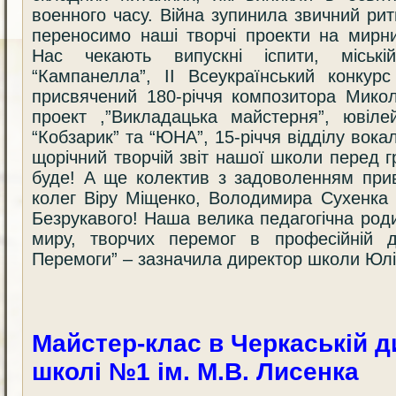
военного часу. Війна зупинила звичний ри
переносимо наші творчі проекти на мирни
Нас чекають випускні іспити, міські
“Кампанелла”, ІІ Всеукраїнський конкурс
присвячений 180-річчя композитора Мико
проект ,”Викладацька майстерня”, ювіле
“Кобзарик” та “ЮНА”, 15-річчя відділу вокал
щорічний творчій звіт нашої школи перед
буде! А ще колектив з задоволенням при
колег Віру Міщенко, Володимира Сухенка 
Безрукавого! Наша велика педагогічна род
миру, творчих перемог в професійній д
Перемоги” – зазначила директор школи Ю
Майстер-клас в Черкаській д
школі №1 ім. М.В. Лисенка