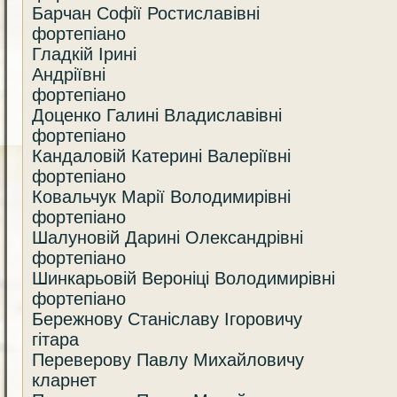
Барчан Софії Ростиславівні
фортепіано
Гладкій Ірині
Андріївні
фортепіано
Доценко Галині Владиславівні
фортепіано
Кандаловій Катерині Валеріївні
фортепіано
Ковальчук Марії Володимирівні
фортепіано
Шалуновій Дарині Олександрівні
фортепіано
Шинкарьовій Вероніці Володимирівні
фортепіано
Бережнову Станіславу Ігоровичу
гітара
Переверову Павлу Михайловичу
кларнет