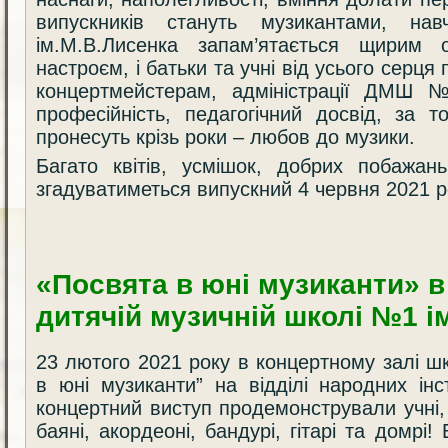
випускників стануть музикантами,
ім.М.В.Лисенка запам’ятається щирим 
настроєм, і батьки та учні від усього серц
концертмейстерам, адміністрації ДМШ 
професійність, педагогічний досвід, за 
пронесуть крізь роки – любов до музики.
Багато квітів, усмішок, добрих побажан
згадуватиметься випускний 4 червня 2021 р
«Посвята в юні музиканти» в
дитячій музичній школі №1 ім
23 лютого 2021 року в концертному залі ш
в юні музиканти” на відділі народних ін
концертний виступ продемонстрували учні,
баяні, акордеоні, бандурі, гітарі та домрі!