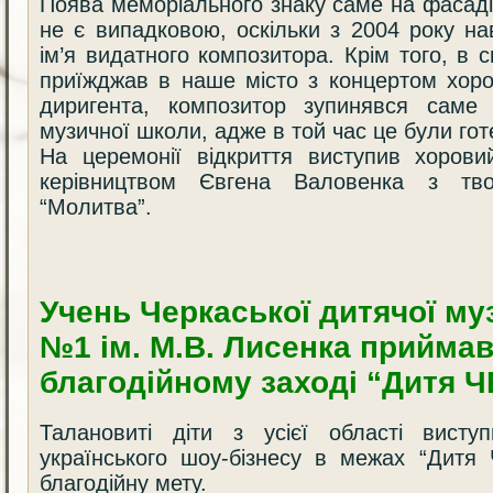
Поява меморіального знаку саме на фасад
не є випадковою, оскільки з 2004 року н
ім’я видатного композитора. Крім того, в 
приїжджав в наше місто з концертом хоро
диригента, композитор зупинявся саме в
музичної школи, адже в той час це були гот
На церемонії відкриття виступив хорови
керівництвом Євгена Валовенка з тв
“Молитва”.
Учень Черкаської дитячої му
№1 ім. М.В. Лисенка приймав
благодійному заході “Дитя Ч
Талановиті діти з усієї області висту
українського шоу-бізнесу в межах “Дитя 
благодійну мету.