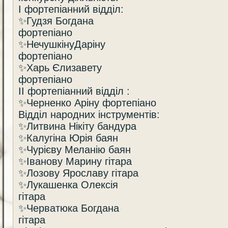
І фортепіанний відділ:
✨Гудзя Богдана
фортепіано
✨НечушкінуДаріну
фортепіано
✨Харь Єлизавету
фортепіано
ІІ фортепіанний відділ :
✨Черненко Аріну фортепіано
Відділ народних інструментів:
✨Литвина Нікіту бандура
✨Калугіна Юрія баян
✨Чурієву Меланію баян
✨Іванову Марину гітара
✨Лозову Ярославу гітара
✨Лукашенка Олексія
гітара
✨Черватюка Богдана
гітара