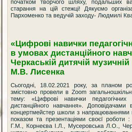
початком творчого шляху, подальших вам
старання на цій стежці! Дякуємо органі
Пархоменко та ведучій заходу- Людмилі Ква
«Цифрові навички педагогічн
в умовах дистанційного нав
Черкаській дитячій музичній
М.В. Лисенка
Сьогодні, 18.02.2021 року, за планом р
змістовно провели в Zoom загальношкільні
тему: «Цифрові навички педагогічних 
дистанційного навчання». Доповідачами 
концертмейстер школи з напрацюваннями по
показом та презентаціями своєї роботи :
Г.М., Корнеєва І.Л., Мусеровська Л.О., Чер