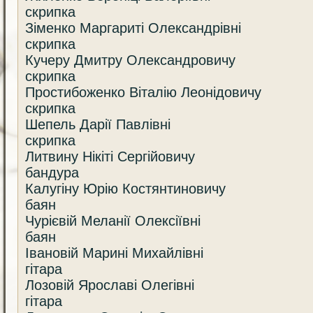
скрипка
Зіменко Маргариті Олександрівні
скрипка
Кучеру Дмитру Олександровичу
скрипка
Простибоженко Віталію Леонідовичу
скрипка
Шепель Дарії Павлівні
скрипка
Литвину Нікіті Сергійовичу
бандура
Калугіну Юрію Костянтиновичу
баян
Чурієвій Меланії Олексіївні
баян
Івановій Марині Михайлівні
гітара
Лозовій Ярославі Олегівні
гітара