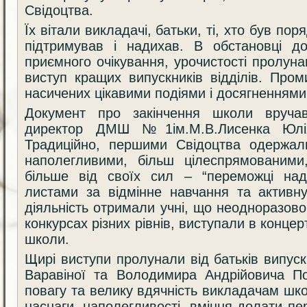
Свідоцтва.
Їх вітали викладачі, батьки, ті, хто був пор
підтримував і надихав. В обстановці доб
приємного очікування, урочистості пролун
виступ кращих випускників відділів. Про
насичених цікавими подіями і досягненнями
Документ про закінчення школи вруча
директор ДМШ №1ім.М.В.Лисенка Юлія
Традиційно, першими Свідоцтва одержали
наполегливими, більш цілеспрямованими,
більше від своїх сил – “переможці на
листами за відмінне навчання та активну
діяльність отримали учні, що неодноразово
конкурсах різних рівнів, виступали в конце
школи.
Щирі виступи пролунали від батьків випус
Варавіної та Володимира Андрійовича П
повагу та велику вдячність викладачам шко
наснаги, наполегливості, вміння долати пе