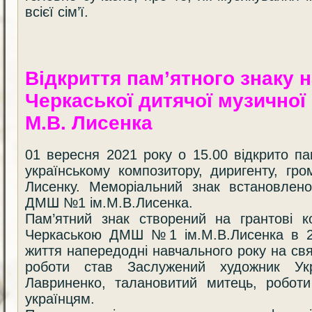
всієї сім’ї.
Відкриття пам’ятного знаку 
Черкаської дитячої музичної
М.В. Лисенка
01 вересня 2021 року о 15.00 відкрито п
українському композитору, диригенту, гр
Лисенку. Меморіальний знак встановлено
ДМШ №1 ім.М.В.Лисенка.
Пам’ятний знак створений на грантові к
Черкаською ДМШ №1 ім.М.В.Лисенка в 20
життя напередодні навчального року на св
роботи став Заслужений художник Ук
Лавриненко, талановитий митець, роботи
українцям.