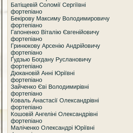
Батіщевій Соломії Сергіївні
фортепіано
Бекірову Максиму Володимировичу
фортепіано
Гапоненко Віталію Євгенійовичу
фортепіано
Гринюкову Арсенію Андрійовичу
фортепіано
Ґудзью Богдану Руслановичу
фортепіано
Дюкановій Анні Юріївні
фортепіано
Зайченко Єві Володимирівні
фортепіано
Коваль Анастасії Олександрівні
фортепіано
Кошовій Ангеліні Олександрівні
фортепіано
Маліченко Олександрі Юріївні