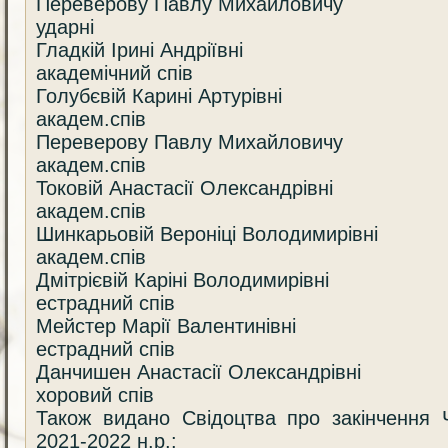
Переверову Павлу Михайловичу
ударні
Гладкій Ірині Андріївні
академічний спів
Голубєвій Карині Артурівні
академ.спів
Переверову Павлу Михайловичу
академ.спів
Токовій Анастасії Олександрівні
академ.спів
Шинкарьовій Вероніці Володимирівні
академ.спів
Дмітрієвій Каріні Володимирівні
естрадний спів
Мейстер Марії Валентинівні
естрадний спів
Данчишен Анастасії Олександрівні
хоровий спів
Також видано Свідоцтва про закінченн
2021-2022 н.р.: