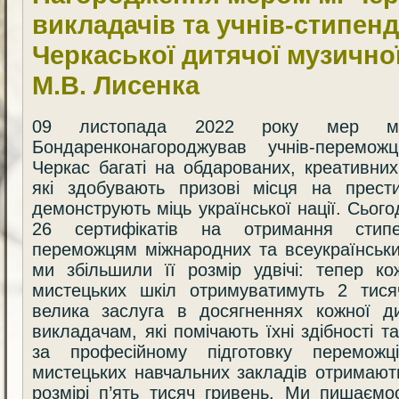
викладачів та учнів-стипенд
Черкаської дитячої музичної
М.В. Лисенка
09 листопада 2022 року мер м.
Бондаренконагороджував учнів-перемож
Черкас багаті на обдарованих, креативних
які здобувають призові місця на прест
демонструють міць української нації. Сього
26 сертифікатів на отримання стипе
переможцям міжнародних та всеукраїнськи
ми збільшили її розмір удвічі: тепер ко
мистецьких шкіл отримуватимуть 2 тисяч
велика заслуга в досягненнях кожної ди
викладачам, які помічають їхні здібності 
за професійному підготовку переможці
мистецьких навчальних закладів отримают
розмірі п’ять тисяч гривень. Ми пишаємо