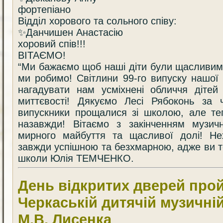
фортепіано
Відділ хорового та сольного співу:
✨Данчишен Анастасію
хоровий спів!!!
ВІТАЄМО!
“Ми бажаємо щоб наші діти були щасливим
ми робимо! Світлини 99-го випуску нашої
нагадувати нам усміхнені обличчя дітей 
миттєвості! Дякуємо Лесі Рябоконь за ч
випускники прощалися зі школою, але те
назавжди! Вітаємо з закінченням музи
мирного майбуття та щасливої долі! Н
завжди успішною та безхмарною, адже ви то
школи Юлія ТЕМЧЕНКО.
День відкритих дверей про
Черкаській дитячій музичній
М.В. Лисенка