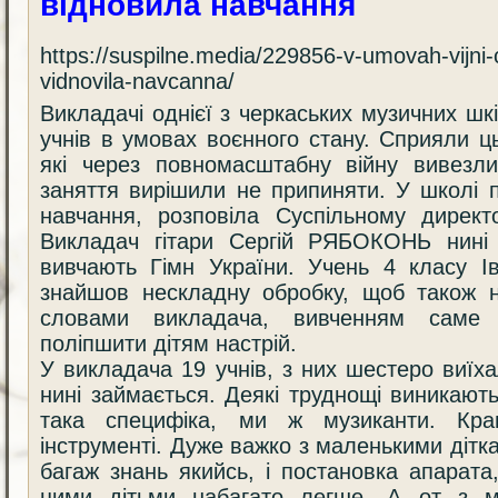
відновила навчання
https://suspilne.media/229856-v-umovah-vijni
vidnovila-navcanna/
Викладачі однієї з черкаських музичних ш
учнів в умовах воєнного стану. Сприяли ць
які через повномасштабну війну вивезли
заняття вирішили не припиняти. У школі 
навчання, розповіла Суспільному дире
Викладач гітари Сергій РЯБОКОНЬ нині
вивчають Гімн України. Учень 4 класу І
знайшов нескладну обробку, щоб також н
словами викладача, вивченням саме 
поліпшити дітям настрій.
У викладача 19 учнів, з них шестеро виїх
нині займається. Деякі труднощі виникают
така специфіка, ми ж музиканти. Кр
інструменті. Дуже важко з маленькими дітка
багаж знань якийсь, і постановка апарат
цими дітьми набагато легше. А от з м