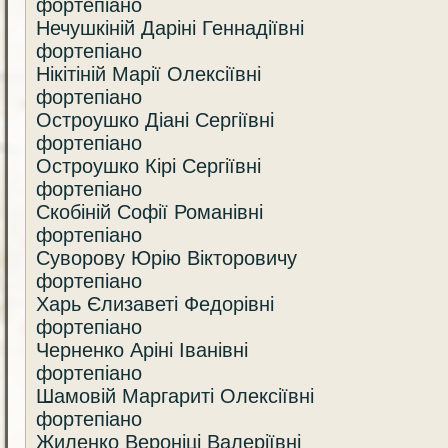
фортепіано
Нечушкіній Даріні Геннадіївні
фортепіано
Нікітіній Марії Олексіївні
фортепіано
Остроушко Діані Сергіївні
фортепіано
Остроушко Кірі Сергіївні
фортепіано
Скобіній Софії Романівні
фортепіано
Суворову Юрію Вікторовичу
фортепіано
Харь Єлизаветі Федорівні
фортепіано
Черненко Аріні Іванівні
фортепіано
Шамовій Маргариті Олексіївні
фортепіано
Жиленко Вероніці Валеріївні