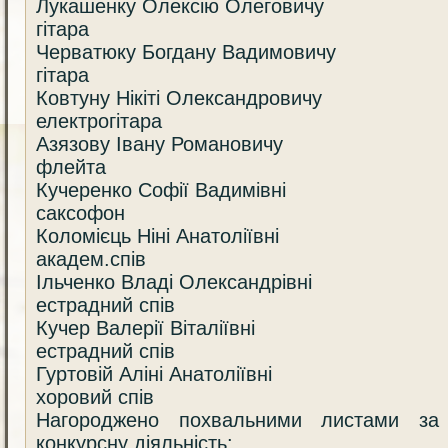
Лукашенку Олексію Олеговичу
гітара
Черватюку Богдану Вадимовичу
гітара
Ковтуну Нікіті Олександровичу
електрогітара
Азязову Івану Романовичу
флейта
Кучеренко Софії Вадимівні
саксофон
Коломієць Ніні Анатоліївні
академ.спів
Ільченко Владі Олександрівні
естрадний спів
Кучер Валерії Віталіївні
естрадний спів
Гуртовій Аліні Анатоліївні
хоровий спів
Нагороджено похвальними листами за
конкурсну діяльність: