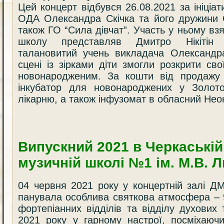
Цей концерт відбувся 26.08.2021 за ініціа
ОДА Олександра Скічка та його дружини 
також ГО “Сила дівчат”. Участь у ньому взя
школу представляв Дмитро Нікітін (
талановитий учень викладача Олександр
сцені із зірками діти змогли розкрити св
новонародженим. За кошти від продажу 
інкубатор для новонароджених у Золотон
лікарню, а також інфузомат в обласний Нео
Випускний 2021 в Черкаській
музичній школі №1 ім. М.В. 
04 червня 2021 року у концертній залі 
панувала особлива святкова атмосфера – 
фортепіанних відділів та відділу духових 
2021 року у гарному настрої, посміхаючи